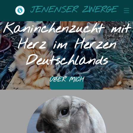
Zum
JENENSER ZWERGE
Hauptinhalt
springen
Kaninchenzucht mit
Herz im Herzen
Deutschlands
ÜBER MICH