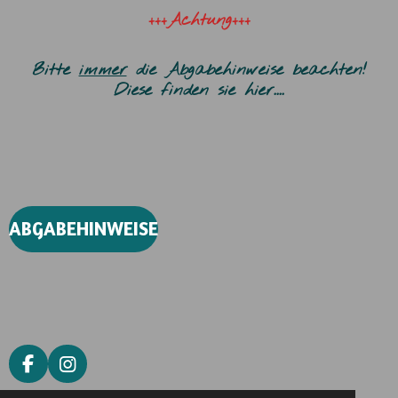
+++Achtung+++
Bitte
immer
die Abgabehinweise beachten!
Diese finden sie hier....
ABGABEHINWEISE
F
I
A
N