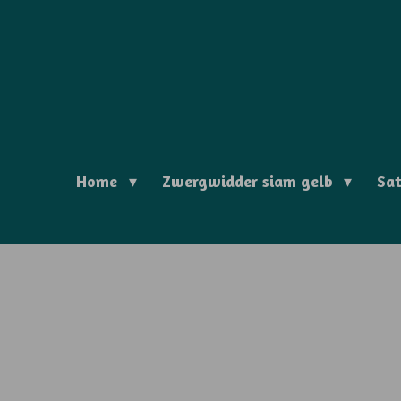
Zum
Hauptinhalt
springen
Home
Zwergwidder siam gelb
Sa