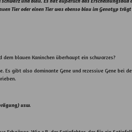
d schwarz und blau. Es hat äußerlich das Erscheinungsbild 
blauen Tier oder einen Tier was ebenso blau im Genotyp träg
d dem blauen Kaninchen überhaupt ein schwarzes?
e. Es gibt also dominante Gene und rezessive Gene bei d
hrieben.
sprägung) usw.
e Erbgänge. Wie z.B. der Satinfaktor, der für ein Satinfe