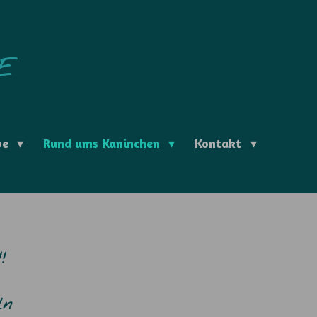
E
be
Rund ums Kaninchen
Kontakt
!
ln