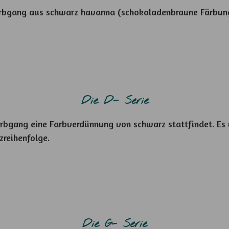
n Erbgang aus schwarz havanna (schokoladenbraune Färbung
Die D- Serie
n Erbgang eine Farbverdünnung von schwarz stattfindet. E
zreihenfolge.
Die G- Serie