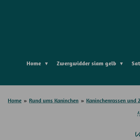
Zum
Hauptinhalt
springen
Home
Zwergwidder siam gelb
Sa
Home
»
Rund ums Kaninchen
»
Kaninchenrassen und 
V