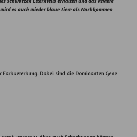
des schwarzen Elternteils erhalten und das andere
t wird es auch wieder blaue Tiere als Nachkommen
er Farbvererbung. Dabei sind die Dominanten Gene
ll sorgt =rezessiv. Aber auch Scheckungen können