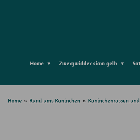
Zum
Hauptinhalt
springen
Home
Zwergwidder siam gelb
Sa
Home
»
Rund ums Kaninchen
»
Kaninchenrassen und