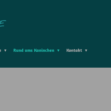
E
e
Rund ums Kaninchen
Kontakt